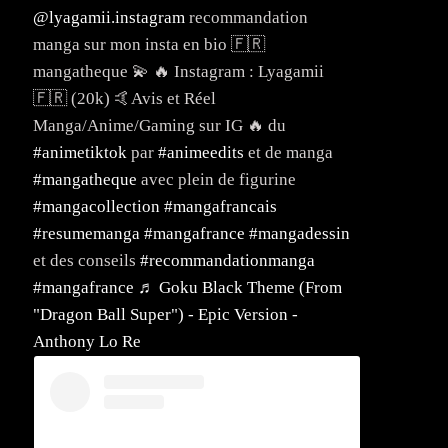
@lyagamii.instagram
recommandation
manga sur mon insta en bio 🇫🇷
mangatheque 💫 🔥 Instagram : Lyagamii
🇫🇷 (20k) 🤙Avis et Réel
Manga/Anime/Gaming sur IG 🔥 du
#animetiktok
par
#animeedits
et de manga
#mangatheque
avec plein de figurine
#mangacollection
#mangafrancais
#resumemanga
#mangafrance
#mangadessin
et des conseils
#recommandationmanga
#mangafrance
♬ Goku Black Theme (From
"Dragon Ball Super") - Epic Version -
Anthony Lo Re