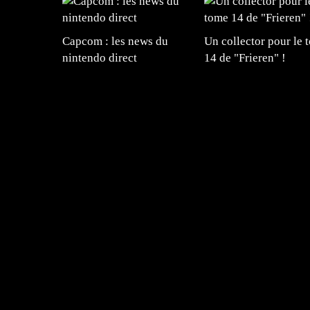
Capcom : les news du
Un collector pour le 
nintendo direct
14 de "Frieren" !
=Insta : @lyagamii = #jeuxvideo #jeuxvideos 
#mangafrance #dessinmanga #lecturemanga #ani
#mangalivre #dessinmanga #dansmamangatheque 