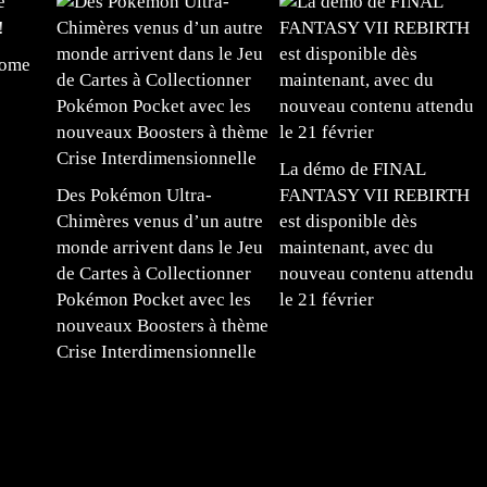
tome
La démo de FINAL
Des Pokémon Ultra-
FANTASY VII REBIRTH
Chimères venus d’un autre
est disponible dès
monde arrivent dans le Jeu
maintenant, avec du
de Cartes à Collectionner
nouveau contenu attendu
Pokémon Pocket avec les
le 21 février
nouveaux Boosters à thème
Crise Interdimensionnelle
#mangafr #mangafrance #animefrance #mangadessin
mefrance #mangatheque #figurinemanga #frenchgamer
#lafrenchgaming #mangafrance #mangafr #animefrance