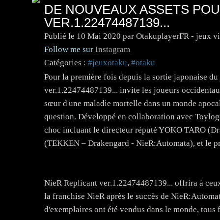
DE NOUVEAUX ASSETS POU
VER.1.22474487139...
Publié le
10 Mai 2020
par OtakuplayerFR - jeux v
Follow me sur
Instagram
Catégories :
#jeuxotaku
,
#otaku
Pour la première fois depuis la sortie japonaise du
ver.1.22474487139... invite les joueurs occidentau
sœur d'une maladie mortelle dans un monde apocaly
question. Développé en collaboration avec Toylogi
choc incluant le directeur réputé YOKO TARO (Dr
(TEKKEN – Drakengard - NieR:Automata), et le 
NieR Replicant ver.1.22474487139... offrira à ceux
la franchise NieR après le succès de NieR:Automata,
d'exemplaires ont été vendus dans le monde, tous 