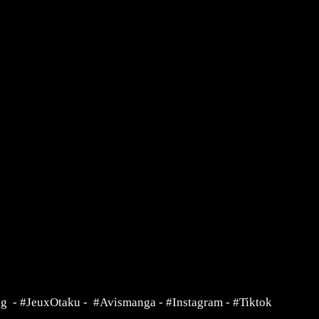
ng
-
#JeuxOtaku
-
#Avismanga
-
#Instagram
-
#Tiktok