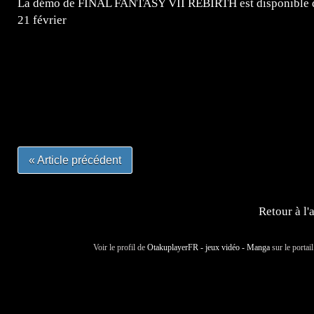
La démo de FINAL FANTASY VII REBIRTH est disponible dè
21 février
=Insta : @lyagamii = #jeuxvideo #jeuxvideos #mangafr
#mangafrance #dessinmanga #lecturemanga #animefrance
#mangalivre #dessinmanga #dansmamangatheque #lafrenc
#otakufr #dessinmanga #pokemonfrance #cosplayfrance 
« Article précédent
Retour à l'
Voir le profil de
OtakuplayerFR - jeux vidéo - Manga
sur le portai