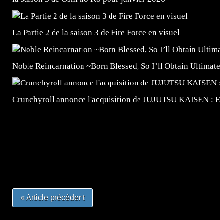
La Partie 2 de la saison 3 de Fire Force en visuel
Noble Reincarnation ~Born Blessed, So I’ll Obtain Ultimate
Crunchyroll annonce l'acquisition de JUJUTSU KAISEN : 
=Insta : @lyagamii = #jeuxvideo #jeuxvideos #mangafr
#mangafrance #dessinmanga #lecturemanga #animefrance
#mangalivre #dessinmanga #dansmamangatheque #lafrenc
#otakufr #dessinmanga #pokemonfrance #cosplayfrance 
« Article précédent