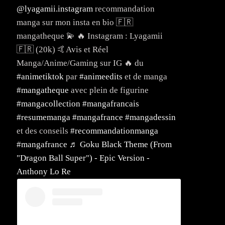
@lyagamii.instagram
recommandation
manga sur mon insta en bio 🇫🇷
mangatheque 💫 🔥 Instagram : Lyagamii
🇫🇷 (20k) 🤙Avis et Réel
Manga/Anime/Gaming sur IG 🔥 du
#animetiktok
par
#animeedits
et de manga
#mangatheque
avec plein de figurine
#mangacollection
#mangafrancais
#resumemanga
#mangafrance
#mangadessin
et des conseils
#recommandationmanga
#mangafrance
♬ Goku Black Theme (From
"Dragon Ball Super") - Epic Version -
Anthony Lo Re