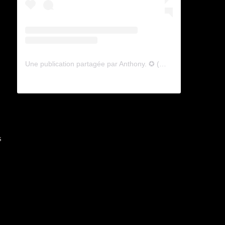
Une publication partagée par Anthony. ✪ (@lyagamii)
s