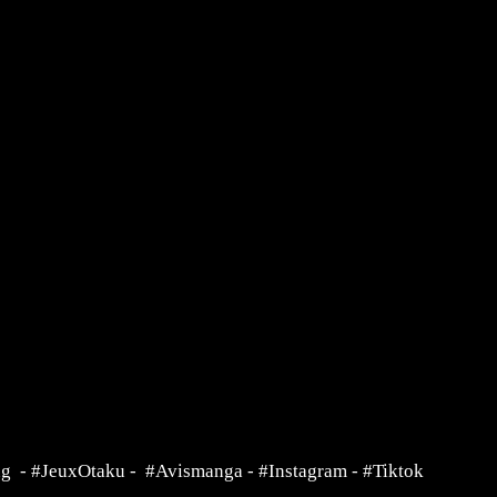
ng
-
#JeuxOtaku
-
#Avismanga
-
#Instagram
-
#Tiktok