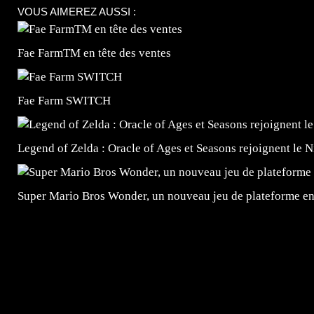
VOUS AIMEREZ AUSSI :
Fae FarmTM en tête des ventes
Fae Farm SWITCH
Legend of Zelda : Oracle of Ages et Seasons rejoignent le 
Super Mario Bros Wonder, un nouveau jeu de plateforme e
=Insta : @lyagamii = #jeuxvideo #jeuxvideos #mangafr
#mangafrance #dessinmanga #lecturemanga #animefrance
#mangalivre #dessinmanga #dansmamangatheque #lafrenc
#otakufr #dessinmanga #pokemonfrance #cosplayfrance 