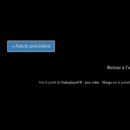
=Insta : @lyagamii = #jeuxvideo #jeuxvideos #mangafr
#mangafrance #dessinmanga #lecturemanga #animefrance
#mangalivre #dessinmanga #dansmamangatheque #lafrenc
#otakufr #dessinmanga #pokemonfrance #cosplayfrance 
« Article précédent
Retour à l'
Voir le profil de
OtakuplayerFR - jeux vidéo - Manga
sur le portai