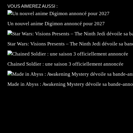
VOUS AIMEREZ AUSSI :
Un nouvel anime Digimon annoncé pour 2027
Star Wars: Visions Presents – The Ninth Jedi dévoile sa ba
Chained Soldier : une saison 3 officiellement annoncée
Made in Abyss : Awakening Mystery dévoile sa bande-ann
=Insta : @lyagamii = #jeuxvideo #jeuxvideos #mangafr
#mangafrance #dessinmanga #lecturemanga #animefrance
#mangalivre #dessinmanga #dansmamangatheque #lafrenc
#otakufr #dessinmanga #pokemonfrance #cosplayfrance 