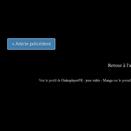
#mangafrance #dessinmanga #lecturemanga #animefrance
#mangalivre #dessinmanga #dansmamangatheque #lafrenc
#otakufr #dessinmanga #pokemonfrance #cosplayfrance 
« Article précédent
Retour à l'
Voir le profil de
OtakuplayerFR - jeux vidéo - Manga
sur le portai