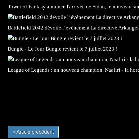
Tower of Fantasy annonce l'arrivée de Yulan, le nouveau
Battlefield 2042 dévoile l’événement La directive Arkangel
Bungie - Le Jour Bungie revient le 7 juillet 2023 !
League of Legends : un nouveau champion, Naafiri - la horde 
=Insta : @lyagamii = #jeuxvideo #jeuxvideos #mangafr
#mangafrance #dessinmanga #lecturemanga #animefrance
#mangalivre #dessinmanga #dansmamangatheque #lafrenc
#otakufr #dessinmanga #pokemonfrance #cosplayfrance 
« Article précédent