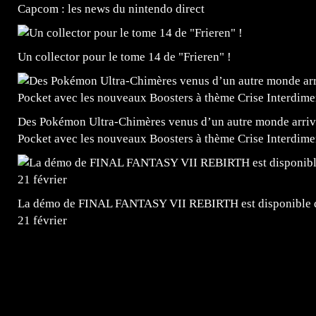
Capcom : les news du nintendo direct
Un collector pour le tome 14 de "Frieren" !
Des Pokémon Ultra-Chimères venus d’un autre monde arrive
Pocket avec les nouveaux Boosters à thème Crise Interdime
La démo de FINAL FANTASY VII REBIRTH est disponible dè
21 février
=Insta : @lyagamii = #jeuxvideo #jeuxvideos #mangafr
#mangafrance #dessinmanga #lecturemanga #animefrance
#mangalivre #dessinmanga #dansmamangatheque #lafrenc
#otakufr #dessinmanga #pokemonfrance #cosplayfrance 