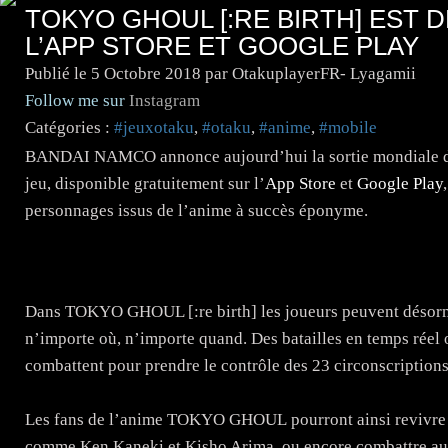
TOKYO GHOUL [:RE BIRTH] EST 
L’APP STORE ET GOOGLE PLAY
Publié le
5 Octobre 2018
par OtakuplayerFR- Lyagamii
Follow me sur
Instagram
Catégories :
#jeuxotaku
,
#otaku
,
#anime
,
#mobile
BANDAI NAMCO annonce aujourd’hui la sortie mondiale d
jeu, disponible gratuitement sur l’
App Store
et
Google Play
personnages issus de l’anime à succès éponyme.
Dans TOKYO GHOUL [:re birth] les joueurs peuvent désorma
n’importe où, n’importe quand. Des batailles en temps réel
combattent pour prendre le contrôle des 23 circonscription
Les fans de l’anime TOKYO GHOUL pourront ainsi revivre l’
comme Ken Kaneki et Kisho Arima, ou encore combattre aux 