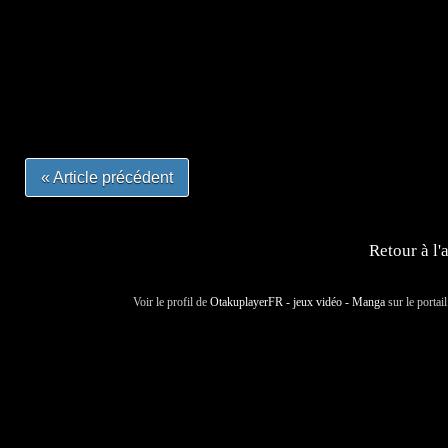
=Insta : @lyagamii = #jeuxvideo #jeuxvideos #mangafr
#mangafrance #dessinmanga #lecturemanga #animefrance
#mangalivre #dessinmanga #dansmamangatheque #lafrenc
#otakufr #dessinmanga #pokemonfrance #cosplayfrance 
« Article précédent
Retour à l'
Voir le profil de
OtakuplayerFR - jeux vidéo - Manga
sur le portai