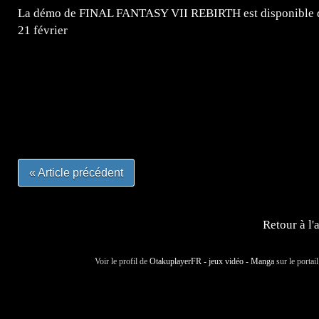
La démo de FINAL FANTASY VII REBIRTH est disponible dè
21 février
=Insta : @lyagamii = #jeuxvideo #jeuxvideos #mangafr
#mangafrance #dessinmanga #lecturemanga #animefrance
#mangalivre #dessinmanga #dansmamangatheque #lafrenc
#otakufr #dessinmanga #pokemonfrance #cosplayfrance 
« Article précédent
Retour à l'
Voir le profil de
OtakuplayerFR - jeux vidéo - Manga
sur le portai