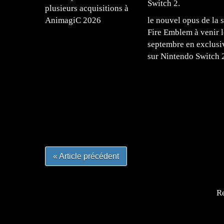
plusieurs acquisitions à
AnimagiC 2026
le nouvel opus de la s
Fire Emblem à venir l
septembre en exclusi
sur Nintendo Switch 
=Insta : @lyagamii = #jeuxvideo #jeuxvideos 
#mangafrance #dessinmanga #lecturemanga #ani
#mangalivre #dessinmanga #dansmamangatheque 
#otakufr #dessinmanga #pokemonfrance #cospla
« Article précédent
Re