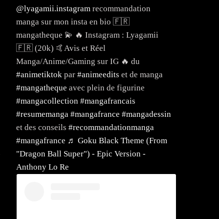
@lyagamii.instagram
recommandation
manga sur mon insta en bio 🇫🇷
mangatheque 💫 🔥 Instagram : Lyagamii
🇫🇷 (20k) 🤙Avis et Réel
Manga/Anime/Gaming sur IG 🔥 du
#animetiktok
par
#animeedits
et de manga
#mangatheque
avec plein de figurine
#mangacollection
#mangafrancais
#resumemanga
#mangafrance
#mangadessin
et des conseils
#recommandationmanga
#mangafrance
♬ Goku Black Theme (From
.
"Dragon Ball Super") - Epic Version -
Anthony Lo Re