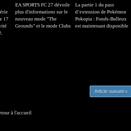
EA SPORTS FC 27 dévoile
La partie 1 du pass
érie
plus d'informations sur le
d’extension de Pokémon
e 17
nouveau mode "The
Pokopia : Fonds-Bulleux
vité
Grounds" et le mode Clubs
est maintenant disponible
2.
#mangafr #mangafrance #animefrance #mangadessin
mefrance #mangatheque #figurinemanga #frenchgamer
#lafrenchgaming #mangafrance #mangafr #animefrance
yfrance #imagemanga
Article suivant »
tour à l'accueil