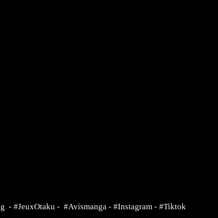
ng
-
#JeuxOtaku
-
#Avismanga
-
#Instagram
-
#Tiktok