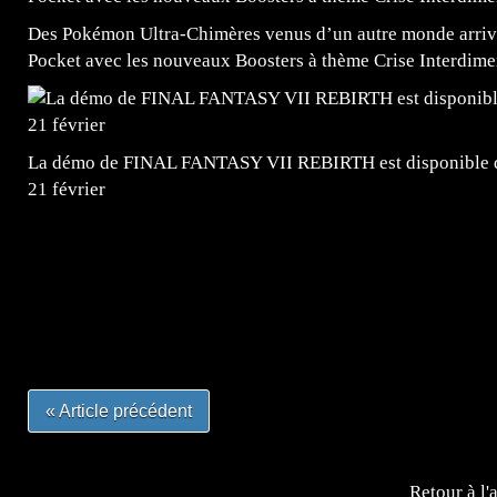
Des Pokémon Ultra-Chimères venus d’un autre monde arrive
Pocket avec les nouveaux Boosters à thème Crise Interdime
La démo de FINAL FANTASY VII REBIRTH est disponible dè
21 février
=Insta : @lyagamii = #jeuxvideo #jeuxvideos #mangafr
#mangafrance #dessinmanga #lecturemanga #animefrance
#mangalivre #dessinmanga #dansmamangatheque #lafrenc
#otakufr #dessinmanga #pokemonfrance #cosplayfrance 
« Article précédent
Retour à l'