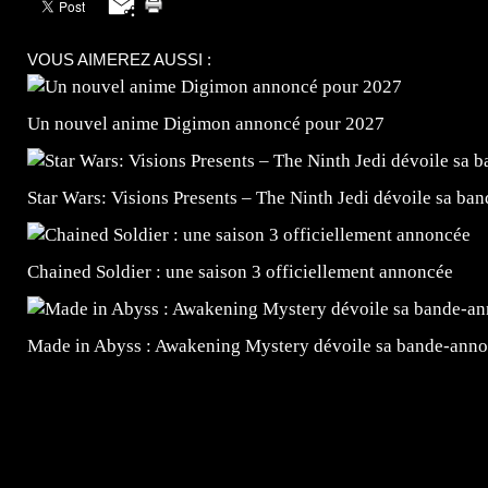
VOUS AIMEREZ AUSSI :
Un nouvel anime Digimon annoncé pour 2027
Star Wars: Visions Presents – The Ninth Jedi dévoile sa ba
Chained Soldier : une saison 3 officiellement annoncée
Made in Abyss : Awakening Mystery dévoile sa bande-ann
=Insta : @lyagamii = #jeuxvideo #jeuxvideos #mangafr
#mangafrance #dessinmanga #lecturemanga #animefrance
#mangalivre #dessinmanga #dansmamangatheque #lafrenc
#otakufr #dessinmanga #pokemonfrance #cosplayfrance 