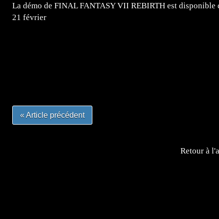
La démo de FINAL FANTASY VII REBIRTH est disponible dè
21 février
=Insta : @lyagamii = #jeuxvideo #jeuxvideos #mangafr
#mangafrance #dessinmanga #lecturemanga #animefrance
#mangalivre #dessinmanga #dansmamangatheque #lafrenc
#otakufr #dessinmanga #pokemonfrance #cosplayfrance 
« Article précédent
Retour à l'