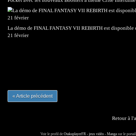
Pocket avec les nouveaux Boosters à thème Crise Interdime
La démo de FINAL FANTASY VII REBIRTH est disponible dè
21 février
=Insta : @lyagamii = #jeuxvideo #jeuxvideos #mangafr
#mangafrance #dessinmanga #lecturemanga #animefrance
#mangalivre #dessinmanga #dansmamangatheque #lafrenc
#otakufr #dessinmanga #pokemonfrance #cosplayfrance 
« Article précédent
Retour à l'
Voir le profil de
OtakuplayerFR - jeux vidéo - Manga
sur le portai