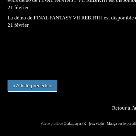
La démo de FINAL FANTASY VII REBIRTH est disponible dè
21 février
=Insta : @lyagamii = #jeuxvideo #jeuxvideos #mangafr
#mangafrance #dessinmanga #lecturemanga #animefrance
#mangalivre #dessinmanga #dansmamangatheque #lafrenc
#otakufr #dessinmanga #pokemonfrance #cosplayfrance 
« Article précédent
Retour à l'
Voir le profil de
OtakuplayerFR - jeux vidéo - Manga
sur le portai