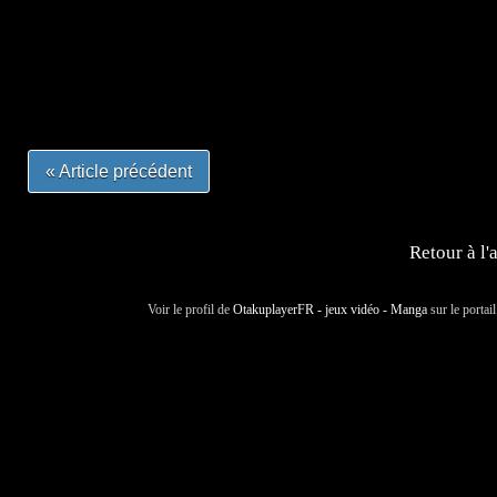
=Insta : @lyagamii = #jeuxvideo #jeuxvideos #mangafr
#mangafrance #dessinmanga #lecturemanga #animefrance
#mangalivre #dessinmanga #dansmamangatheque #lafrenc
#otakufr #dessinmanga #pokemonfrance #cosplayfrance 
« Article précédent
Retour à l'
Voir le profil de
OtakuplayerFR - jeux vidéo - Manga
sur le portai