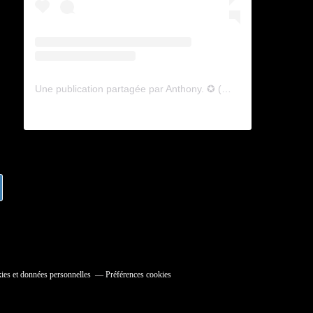
Une publication partagée par Anthony. ✪ (@lyagamii)
ies et données personnelles
Préférences cookies