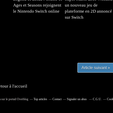
Ages et Seasons rejoignent
un nouveau jeu de
le Nintendo Switch online
plateforme en 2D annoncé
sur Switch
#mangafr #mangafrance #animefrance #mangadessin
mefrance #mangatheque #figurinemanga #frenchgamer
#lafrenchgaming #mangafrance #mangafr #animefrance
yfrance #imagemanga
Article suivant »
tour à l'accueil
a
sur le portail Overblog
Top articles
Contact
Signaler un abus
C.G.U.
Cook