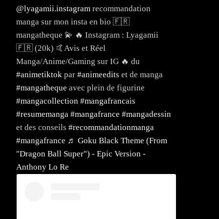
@lyagamii.instagram
recommandation
manga sur mon insta en bio 🇫🇷
mangatheque 💫 🔥 Instagram : Lyagamii
🇫🇷 (20k) 🤙Avis et Réel
Manga/Anime/Gaming sur IG 🔥 du
#animetiktok
par
#animeedits
et de manga
#mangatheque
avec plein de figurine
#mangacollection
#mangafrancais
#resumemanga
#mangafrance
#mangadessin
et des conseils
#recommandationmanga
#mangafrance
♬ Goku Black Theme (From
"Dragon Ball Super") - Epic Version -
s
Anthony Lo Re