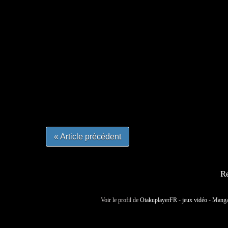
=Insta : @lyagamii = #jeuxvideo #jeuxvideos 
#mangafrance #dessinmanga #lecturemanga #ani
#mangalivre #dessinmanga #dansmamangatheque 
#otakufr #dessinmanga #pokemonfrance #cospla
« Article précédent
Re
Voir le profil de
OtakuplayerFR - jeux vidéo - Mang