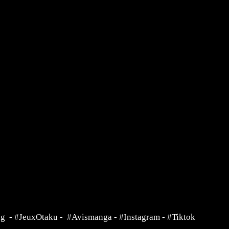
ng
-
#JeuxOtaku
-
#Avismanga
-
#Instagram
-
#Tiktok