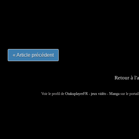
=Insta : @lyagamii = #jeuxvideo #jeuxvideos #mangafr
#mangafrance #dessinmanga #lecturemanga #animefrance
#mangalivre #dessinmanga #dansmamangatheque #lafrenc
#otakufr #dessinmanga #pokemonfrance #cosplayfrance 
« Article précédent
Retour à l'
Voir le profil de
OtakuplayerFR - jeux vidéo - Manga
sur le portai