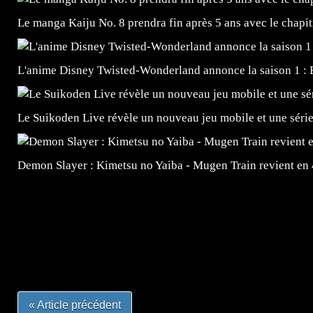
Le manga Kaiju No. 8 prendra fin après 5 ans avec le chapi
L'anime Disney Twisted-Wonderland annonce la saison 1 : 
Le Suikoden Live révèle un nouveau jeu mobile et une séri
Demon Slayer : Kimetsu no Yaiba - Mugen Train revient en
=Insta : @lyagamii = #jeuxvideo #jeuxvideos #mangafr
#mangafrance #dessinmanga #lecturemanga #animefrance
#mangalivre #dessinmanga #dansmamangatheque #lafrenc
#otakufr #dessinmanga #pokemonfrance #cosplayfrance 
« Article précédent