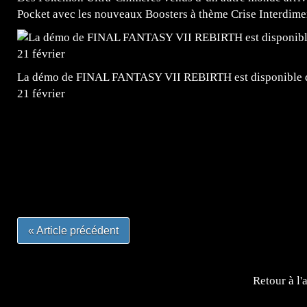
Pocket avec les nouveaux Boosters à thème Crise Interdime
La démo de FINAL FANTASY VII REBIRTH est disponible dè
21 février
=Insta : @lyagamii = #jeuxvideo #jeuxvideos #mangafr
#mangafrance #dessinmanga #lecturemanga #animefrance
#mangalivre #dessinmanga #dansmamangatheque #lafrenc
#otakufr #dessinmanga #pokemonfrance #cosplayfrance 
« Article précédent
Retour à l'