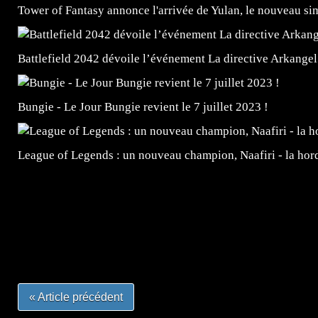
Tower of Fantasy annonce l'arrivée de Yulan, le nouveau
Battlefield 2042 dévoile l’événement La directive Arkangel
Bungie - Le Jour Bungie revient le 7 juillet 2023 !
League of Legends : un nouveau champion, Naafiri - la horde 
=Insta : @lyagamii = #jeuxvideo #jeuxvideos #mangafr
#mangafrance #dessinmanga #lecturemanga #animefrance
#mangalivre #dessinmanga #dansmamangatheque #lafrenc
#otakufr #dessinmanga #pokemonfrance #cosplayfrance 
« Article précédent