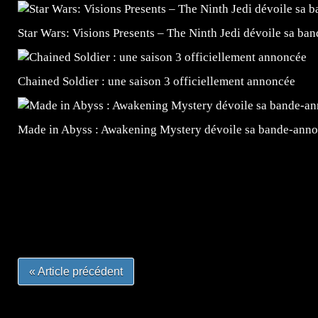
Star Wars: Visions Presents – The Ninth Jedi dévoile sa ba
Chained Soldier : une saison 3 officiellement annoncée
Made in Abyss : Awakening Mystery dévoile sa bande-ann
=Insta : @lyagamii = #jeuxvideo #jeuxvideos #mangafr
#mangafrance #dessinmanga #lecturemanga #animefrance
#mangalivre #dessinmanga #dansmamangatheque #lafrenc
#otakufr #dessinmanga #pokemonfrance #cosplayfrance 
« Article précédent