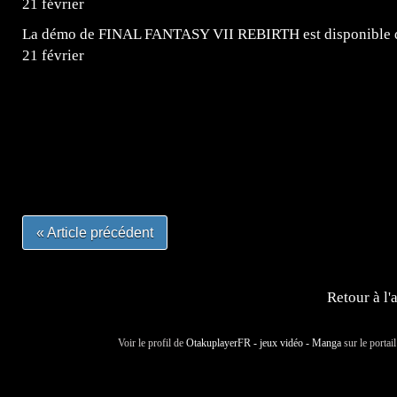
La démo de FINAL FANTASY VII REBIRTH est disponible dè
21 février
=Insta : @lyagamii = #jeuxvideo #jeuxvideos #mangafr
#mangafrance #dessinmanga #lecturemanga #animefrance
#mangalivre #dessinmanga #dansmamangatheque #lafrenc
#otakufr #dessinmanga #pokemonfrance #cosplayfrance 
« Article précédent
Retour à l'
Voir le profil de
OtakuplayerFR - jeux vidéo - Manga
sur le portai