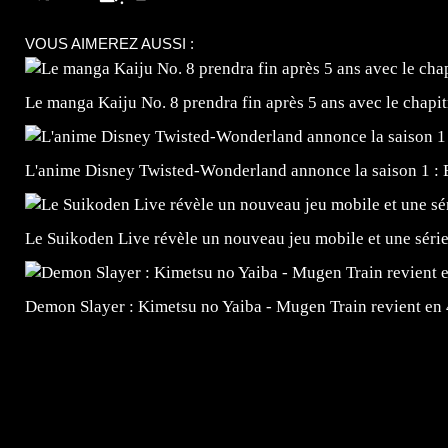
VOUS AIMEREZ AUSSI :
Le manga Kaiju No. 8 prendra fin après 5 ans avec le chapi
L'anime Disney Twisted-Wonderland annonce la saison 1 : 
Le Suikoden Live révèle un nouveau jeu mobile et une séri
Demon Slayer : Kimetsu no Yaiba - Mugen Train revient en
=Insta : @lyagamii = #jeuxvideo #jeuxvideos #mangafr
#mangafrance #dessinmanga #lecturemanga #animefrance
#mangalivre #dessinmanga #dansmamangatheque #lafrenc
#otakufr #dessinmanga #pokemonfrance #cosplayfrance 