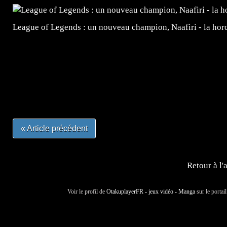
League of Legends : un nouveau champion, Naafiri - la horde 
=Insta : @lyagamii = #jeuxvideo #jeuxvideos #mangafr
#mangafrance #dessinmanga #lecturemanga #animefrance
#mangalivre #dessinmanga #dansmamangatheque #lafrenc
#otakufr #dessinmanga #pokemonfrance #cosplayfrance 
« Article précédent
Retour à l'
Voir le profil de
OtakuplayerFR - jeux vidéo - Manga
sur le portai