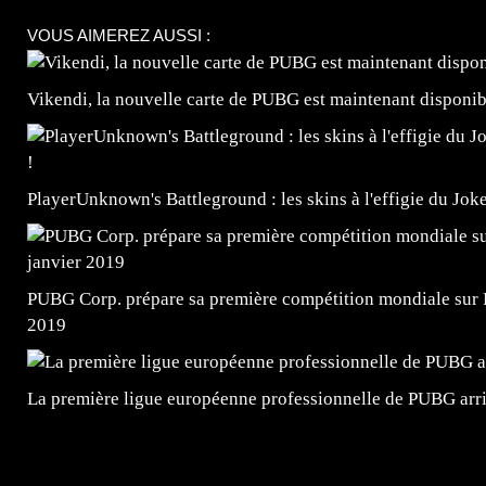
VOUS AIMEREZ AUSSI :
Vikendi, la nouvelle carte de PUBG est maintenant disponib
PlayerUnknown's Battleground : les skins à l'effigie du Jok
PUBG Corp. prépare sa première compétition mondial
2019
La première ligue européenne professionnelle de PUBG arri
=Insta : @lyagamii = #jeuxvideo #jeuxvideos #mangafr
#mangafrance #dessinmanga #lecturemanga #animefrance