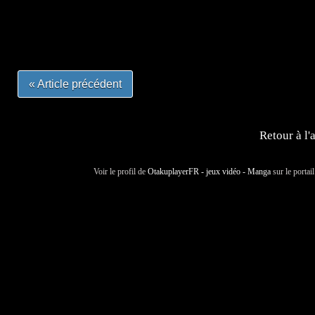
#mangalivre #dessinmanga #dansmamangatheque #lafrenc
#otakufr #dessinmanga #pokemonfrance #cosplayfrance 
« Article précédent
Retour à l'
Voir le profil de
OtakuplayerFR - jeux vidéo - Manga
sur le portai