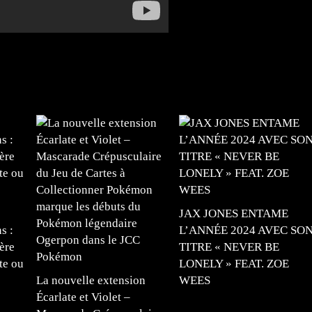
JAX JONES ENTAME
s :
L’ANNÉE 2024 AVEC SO
ère
TITRE « NEVER BE
te ou
LONELY » FEAT. ZOE
La nouvelle extension
WEES
Écarlate et Violet –