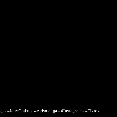
ng
-
#JeuxOtaku
-
#Avismanga
-
#Instagram
-
#Tiktok