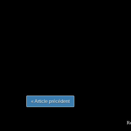
=Insta : @lyagamii = #jeuxvideo #jeuxvideos 
#mangafrance #dessinmanga #lecturemanga #ani
#mangalivre #dessinmanga #dansmamangatheque 
#otakufr #dessinmanga #pokemonfrance #cospla
« Article précédent
Re