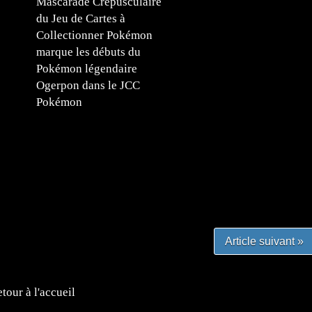
Mascarade Crépusculaire
du Jeu de Cartes à
Collectionner Pokémon
marque les débuts du
Pokémon légendaire
Ogerpon dans le JCC
Pokémon
#mangafr #mangafrance #animefrance #mangadessin
mefrance #mangatheque #figurinemanga #frenchgamer
#lafrenchgaming #mangafrance #mangafr #animefrance
yfrance #imagemanga
Article suivant »
tour à l'accueil