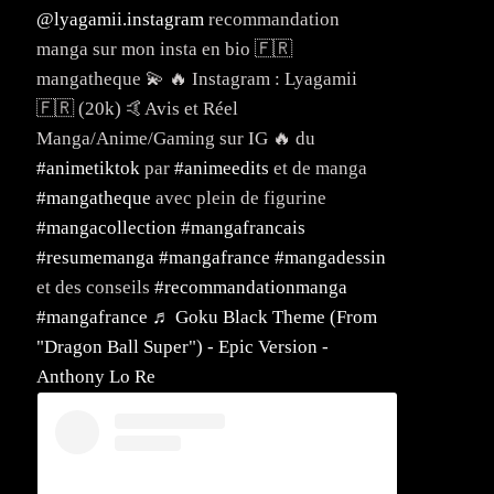
@lyagamii.instagram
recommandation
manga sur mon insta en bio 🇫🇷
mangatheque 💫 🔥 Instagram : Lyagamii
🇫🇷 (20k) 🤙Avis et Réel
Manga/Anime/Gaming sur IG 🔥 du
#animetiktok
par
#animeedits
et de manga
#mangatheque
avec plein de figurine
#mangacollection
#mangafrancais
#resumemanga
#mangafrance
#mangadessin
et des conseils
#recommandationmanga
#mangafrance
♬ Goku Black Theme (From
"Dragon Ball Super") - Epic Version -
Anthony Lo Re