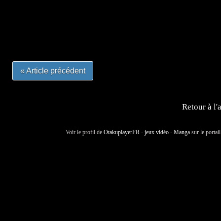
#mangafrance #dessinmanga #lecturemanga #animefrance
#mangalivre #dessinmanga #dansmamangatheque #lafrenc
#otakufr #dessinmanga #pokemonfrance #cosplayfrance 
« Article précédent
Retour à l'
Voir le profil de
OtakuplayerFR - jeux vidéo - Manga
sur le portai