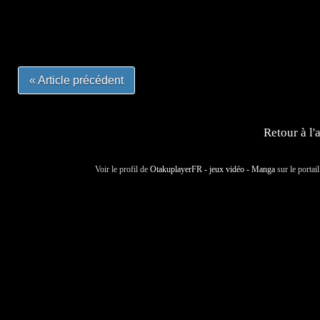
#mangalivre #dessinmanga #dansmamangatheque #lafrenc
#otakufr #dessinmanga #pokemonfrance #cosplayfrance 
« Article précédent
Retour à l'
Voir le profil de
OtakuplayerFR - jeux vidéo - Manga
sur le portai