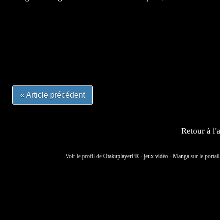
=Insta : @lyagamii = #jeuxvideo #jeuxvideos #mangafr
#mangafrance #dessinmanga #lecturemanga #animefrance
#mangalivre #dessinmanga #dansmamangatheque #lafrenc
#otakufr #dessinmanga #pokemonfrance #cosplayfrance 
« Article précédent
Retour à l'
Voir le profil de
OtakuplayerFR - jeux vidéo - Manga
sur le portai