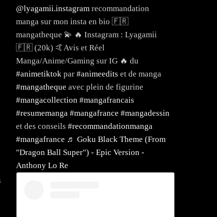
@lyagamii.instagram
recommandation
manga sur mon insta en bio 🇫🇷
mangatheque 💫 🔥 Instagram : Lyagamii
🇫🇷 (20k) 🤙Avis et Réel
Manga/Anime/Gaming sur IG 🔥 du
#animetiktok
par
#animeedits
et de manga
#mangatheque
avec plein de figurine
#mangacollection
#mangafrancais
#resumemanga
#mangafrance
#mangadessin
et des conseils
#recommandationmanga
#mangafrance
♬ Goku Black Theme (From
"Dragon Ball Super") - Epic Version -
Anthony Lo Re
s