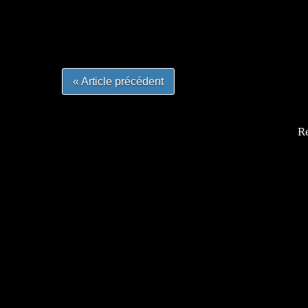
#mangalivre #dessinmanga #dansmamangatheque 
#otakufr #dessinmanga #pokemonfrance #cospla
« Article précédent
Re