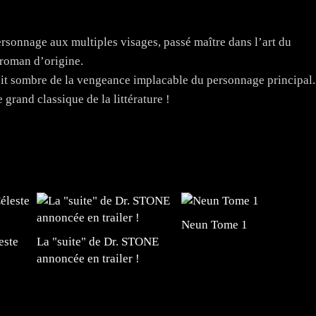
sonnage aux multiples visages, passé maître dans l’art du
roman d’origine.
récit sombre de la vengeance implacable du personnage principal.
grand classique de la littérature !
Neun Tome 1
este
La "suite" de Dr. STONE
annoncée en trailer !
#mangafr #mangafrance #animefrance #mangadessin
mefrance #mangatheque #figurinemanga #frenchgamer