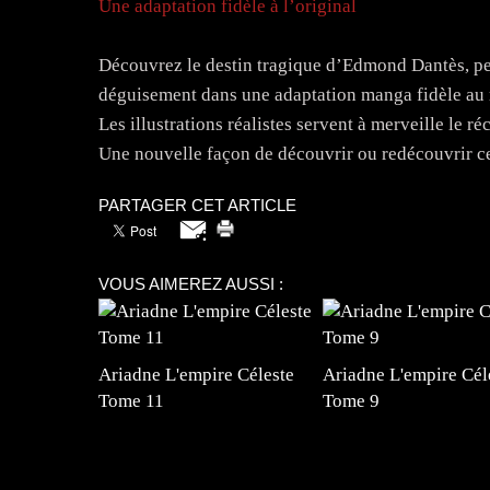
Une adaptation fidèle à l’original
Découvrez le destin tragique d’Edmond Dantès, per
déguisement dans une adaptation manga fidèle au 
Les illustrations réalistes servent à merveille le 
Une nouvelle façon de découvrir ou redécouvrir ce 
PARTAGER CET ARTICLE
VOUS AIMEREZ AUSSI :
Ariadne L'empire Céleste
Ariadne L'empire Cél
Tome 11
Tome 9
=Insta : @lyagamii = #jeuxvideo #jeuxvideos 
#mangafrance #dessinmanga #lecturemanga #ani