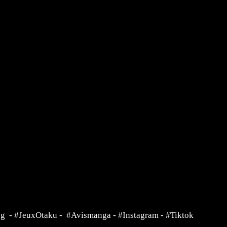
ng
-
#JeuxOtaku
-
#Avismanga
-
#Instagram
-
#Tiktok