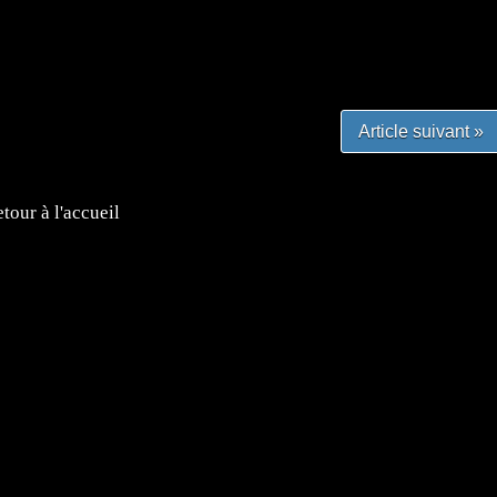
#lafrenchgaming #mangafrance #mangafr #animefrance
yfrance #imagemanga
Article suivant »
tour à l'accueil