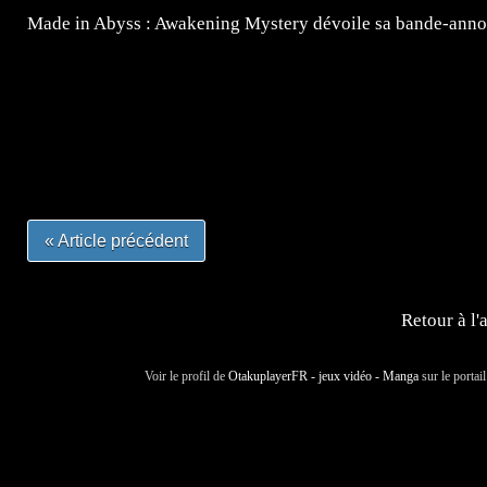
Made in Abyss : Awakening Mystery dévoile sa bande-ann
=Insta : @lyagamii = #jeuxvideo #jeuxvideos #mangafr
#mangafrance #dessinmanga #lecturemanga #animefrance
#mangalivre #dessinmanga #dansmamangatheque #lafrenc
#otakufr #dessinmanga #pokemonfrance #cosplayfrance 
« Article précédent
Retour à l'
Voir le profil de
OtakuplayerFR - jeux vidéo - Manga
sur le portai