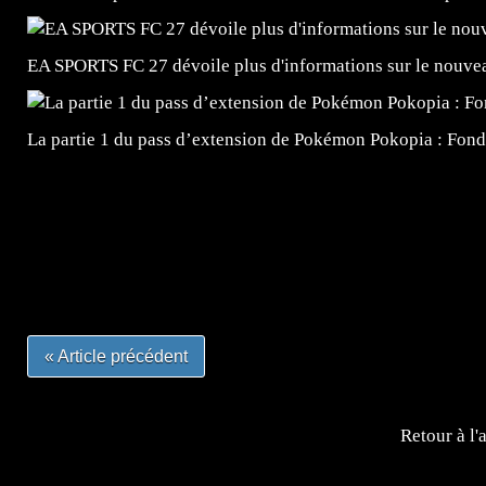
EA SPORTS FC 27 dévoile plus d'informations sur le nouv
La partie 1 du pass d’extension de Pokémon Pokopia : Fond
=Insta : @lyagamii = #jeuxvideo #jeuxvideos #mangafr
#mangafrance #dessinmanga #lecturemanga #animefrance
#mangalivre #dessinmanga #dansmamangatheque #lafrenc
#otakufr #dessinmanga #pokemonfrance #cosplayfrance 
« Article précédent
Retour à l'