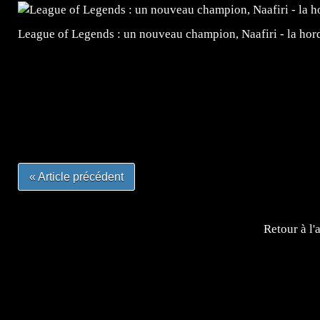
League of Legends : un nouveau champion, Naafiri - la horde 
=Insta : @lyagamii = #jeuxvideo #jeuxvideos #mangafr
#mangafrance #dessinmanga #lecturemanga #animefrance
#mangalivre #dessinmanga #dansmamangatheque #lafrenc
#otakufr #dessinmanga #pokemonfrance #cosplayfrance 
« Article précédent
Retour à l'