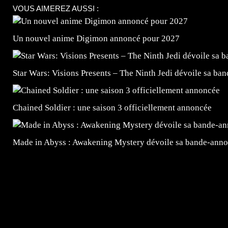
VOUS AIMEREZ AUSSI :
Un nouvel anime Digimon annoncé pour 2027
Star Wars: Visions Presents – The Ninth Jedi dévoile sa ba
Chained Soldier : une saison 3 officiellement annoncée
Made in Abyss : Awakening Mystery dévoile sa bande-ann
=Insta : @lyagamii = #jeuxvideo #jeuxvideos #mangafr
#mangafrance #dessinmanga #lecturemanga #animefrance
#mangalivre #dessinmanga #dansmamangatheque #lafrenc
#otakufr #dessinmanga #pokemonfrance #cosplayfrance 