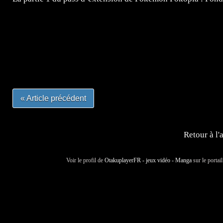
=Insta : @lyagamii = #jeuxvideo #jeuxvideos #mangafr
#mangafrance #dessinmanga #lecturemanga #animefrance
#mangalivre #dessinmanga #dansmamangatheque #lafrenc
#otakufr #dessinmanga #pokemonfrance #cosplayfrance 
« Article précédent
Retour à l'
Voir le profil de
OtakuplayerFR - jeux vidéo - Manga
sur le portai