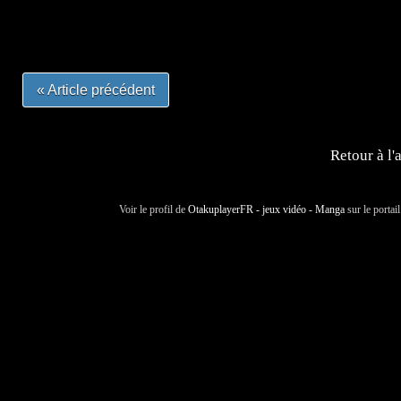
#mangalivre #dessinmanga #dansmamangatheque #lafrenc
#otakufr #dessinmanga #pokemonfrance #cosplayfrance 
« Article précédent
Retour à l'
Voir le profil de
OtakuplayerFR - jeux vidéo - Manga
sur le portai