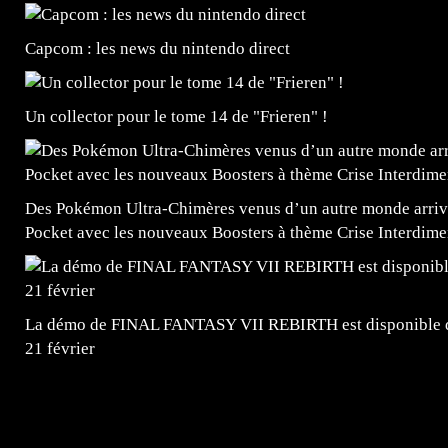
Capcom : les news du nintendo direct
Un collector pour le tome 14 de "Frieren" !
Des Pokémon Ultra-Chimères venus d’un autre monde arrive
Pocket avec les nouveaux Boosters à thème Crise Interdime
La démo de FINAL FANTASY VII REBIRTH est disponible dè
21 février
=Insta : @lyagamii = #jeuxvideo #jeuxvideos #mangafr
#mangafrance #dessinmanga #lecturemanga #animefrance