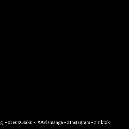
ng
-
#JeuxOtaku
-
#Avismanga
-
#Instagram
-
#Tiktok