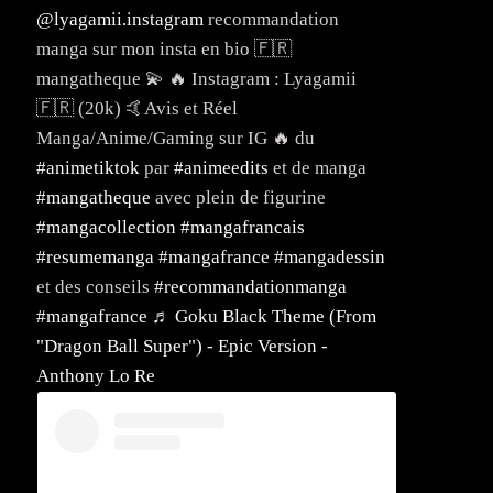
@lyagamii.instagram
recommandation
manga sur mon insta en bio 🇫🇷
mangatheque 💫 🔥 Instagram : Lyagamii
🇫🇷 (20k) 🤙Avis et Réel
Manga/Anime/Gaming sur IG 🔥 du
#animetiktok
par
#animeedits
et de manga
#mangatheque
avec plein de figurine
#mangacollection
#mangafrancais
#resumemanga
#mangafrance
#mangadessin
et des conseils
#recommandationmanga
#mangafrance
♬ Goku Black Theme (From
"Dragon Ball Super") - Epic Version -
Anthony Lo Re