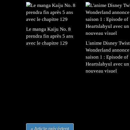
Le manga Kaiju No. 8
prendra fin après 5 ans
avec le chapitre 129
L'anime Disney Twist
Wonderland annonce 
saison 1 : Episode of
Heartslabyul avec un
nouveau visuel
=Insta : @lyagamii = #jeuxvideo #jeuxvideos 
#mangafrance #dessinmanga #lecturemanga #ani
#mangalivre #dessinmanga #dansmamangatheque 
#otakufr #dessinmanga #pokemonfrance #cospla
« Article précédent