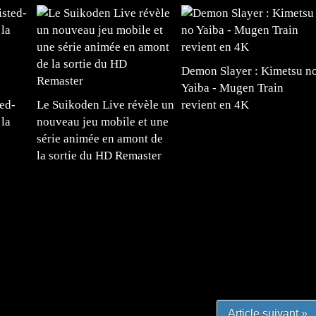
Demon Slayer : Kimetsu n
Yaiba - Mugen Train
ed-
Le Suikoden Live révèle un
revient en 4K
la
nouveau jeu mobile et une
série animée en amont de
la sortie du HD Remaster
#mangafr #mangafrance #animefrance #mangadessin
mefrance #mangatheque #figurinemanga #frenchgamer
#lafrenchgaming #mangafrance #mangafr #animefrance
yfrance #imagemanga
Article suivant »