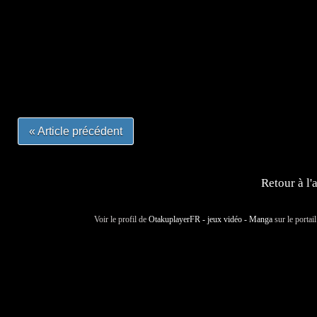
=Insta : @lyagamii = #jeuxvideo #jeuxvideos #mangafr
#mangafrance #dessinmanga #lecturemanga #animefrance
#mangalivre #dessinmanga #dansmamangatheque #lafrenc
#otakufr #dessinmanga #pokemonfrance #cosplayfrance 
« Article précédent
Retour à l'
Voir le profil de
OtakuplayerFR - jeux vidéo - Manga
sur le portai