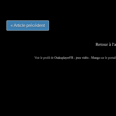
#otakufr #dessinmanga #pokemonfrance #cosplayfrance 
« Article précédent
Retour à l'
Voir le profil de
OtakuplayerFR - jeux vidéo - Manga
sur le portai