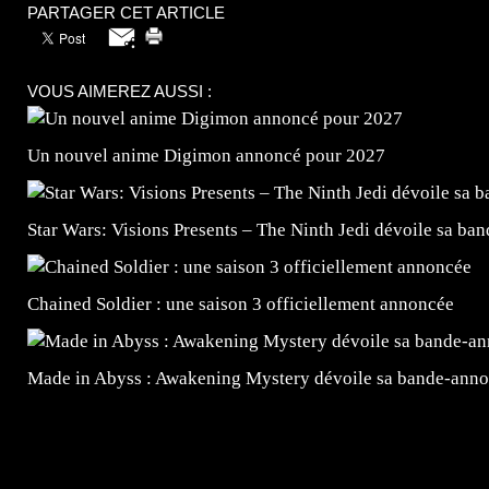
PARTAGER CET ARTICLE
VOUS AIMEREZ AUSSI :
Un nouvel anime Digimon annoncé pour 2027
Star Wars: Visions Presents – The Ninth Jedi dévoile sa ba
Chained Soldier : une saison 3 officiellement annoncée
Made in Abyss : Awakening Mystery dévoile sa bande-ann
=Insta : @lyagamii = #jeuxvideo #jeuxvideos #mangafr
#mangafrance #dessinmanga #lecturemanga #animefrance
#mangalivre #dessinmanga #dansmamangatheque #lafrenc