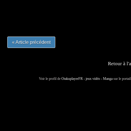
#mangafrance #dessinmanga #lecturemanga #animefrance
#mangalivre #dessinmanga #dansmamangatheque #lafrenc
#otakufr #dessinmanga #pokemonfrance #cosplayfrance 
« Article précédent
Retour à l'
Voir le profil de
OtakuplayerFR - jeux vidéo - Manga
sur le portai