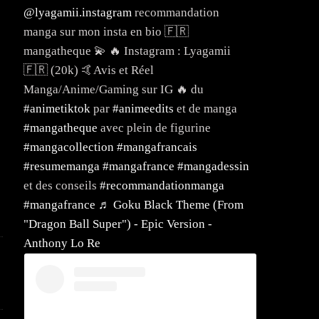
@lyagamii.instagram
recommandation
manga sur mon insta en bio 🇫🇷
mangatheque 💫 🔥 Instagram : Lyagamii
🇫🇷 (20k) 🤙Avis et Réel
Manga/Anime/Gaming sur IG 🔥 du
#animetiktok
par
#animeedits
et de manga
#mangatheque
avec plein de figurine
#mangacollection
#mangafrancais
#resumemanga
#mangafrance
#mangadessin
et des conseils
#recommandationmanga
#mangafrance
♬ Goku Black Theme (From
"Dragon Ball Super") - Epic Version -
Anthony Lo Re