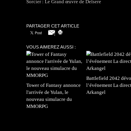
Sorcier : Le Grand œuvre de Delsere
PARTAGER CET ARTICLE
VOUS AIMEREZ AUSSI :
Battlefield 2042 dévo
Tower of Fantasy annonce
l’événement La direc
l'arrivée de Yulan, le
Arkangel
nouveau simulacre du
MMORPG
=Insta : @lyagamii = #jeuxvideo #jeuxvideos 
#mangafrance #dessinmanga #lecturemanga #ani