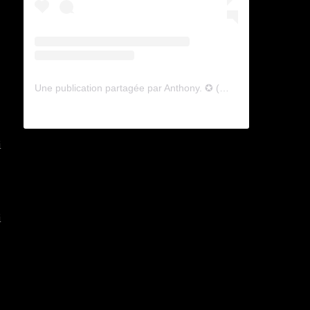
Une publication partagée par Anthony. ✪ (@lyagamii)
i