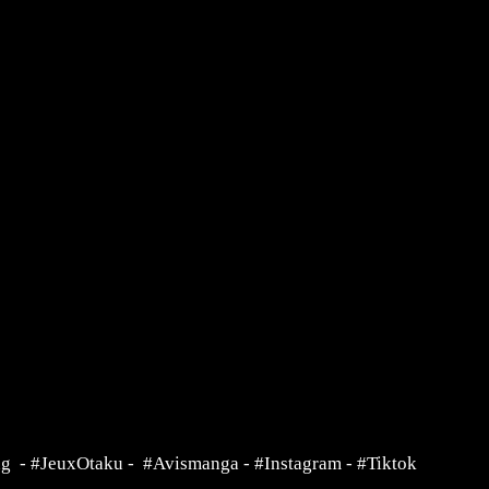
ng
-
#JeuxOtaku
-
#Avismanga
-
#Instagram
-
#Tiktok