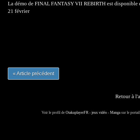
La démo de FINAL FANTASY VII REBIRTH est disponible dè
21 février
=Insta : @lyagamii = #jeuxvideo #jeuxvideos #mangafr
#mangafrance #dessinmanga #lecturemanga #animefrance
#mangalivre #dessinmanga #dansmamangatheque #lafrenc
#otakufr #dessinmanga #pokemonfrance #cosplayfrance 
« Article précédent
Retour à l'
Voir le profil de
OtakuplayerFR - jeux vidéo - Manga
sur le portai