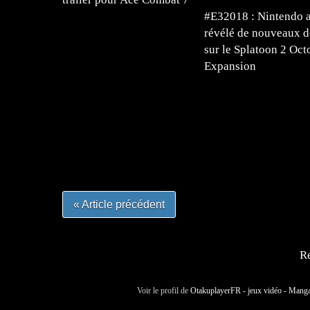
#E32018 : Nintendo 
révélé de nouveaux dé
sur le Splatoon 2 Oct
Expansion
=Insta : @lyagamii = #jeuxvideo #jeuxvideos 
#mangafrance #dessinmanga #lecturemanga #ani
#mangalivre #dessinmanga #dansmamangatheque 
#otakufr #dessinmanga #pokemonfrance #cospla
« Article précédent
Re
Voir le profil de
OtakuplayerFR - jeux vidéo - Mang