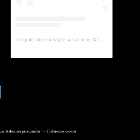
Une publication partagée par Anthony. ✪ (@lyagamii)
ies et données personnelles
Préférences cookies