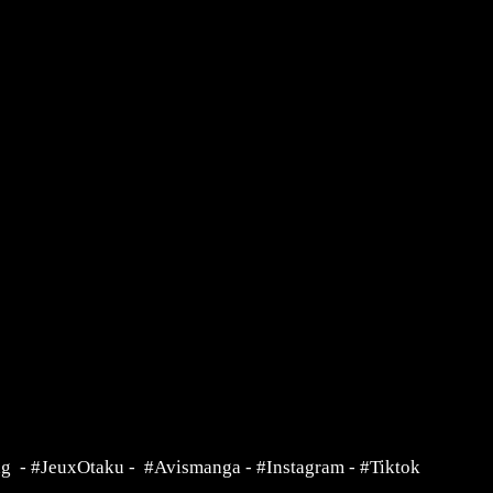
ng
-
#JeuxOtaku
-
#Avismanga
-
#Instagram
-
#Tiktok