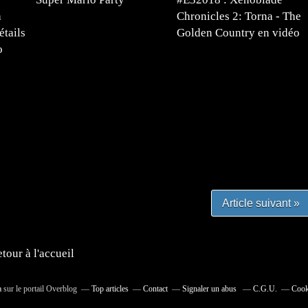
a
Chronicles 2: Torna - The
tails
Golden Country en vidéo
o
#mangafr #mangafrance #animefrance #mangadessin
mefrance #mangatheque #figurinemanga #frenchgamer
#lafrenchgaming #mangafrance #mangafr #animefrance
yfrance #imagemanga
Article suivant »
tour à l'accueil
a
sur le portail Overblog
Top articles
Contact
Signaler un abus
C.G.U.
Cook