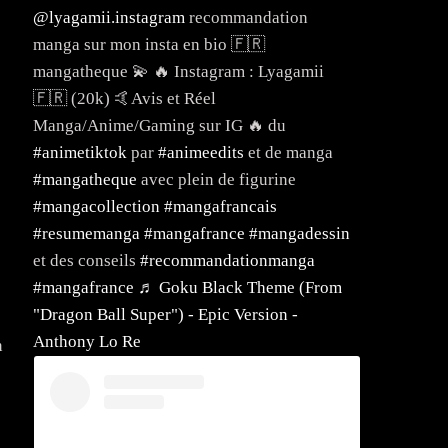
@lyagamii.instagram
recommandation
manga sur mon insta en bio 🇫🇷
mangatheque 💫 🔥 Instagram : Lyagamii
🇫🇷 (20k) 🤙Avis et Réel
Manga/Anime/Gaming sur IG 🔥 du
#animetiktok
par
#animeedits
et de manga
#mangatheque
avec plein de figurine
#mangacollection
#mangafrancais
#resumemanga
#mangafrance
#mangadessin
et des conseils
#recommandationmanga
#mangafrance
♬ Goku Black Theme (From
"Dragon Ball Super") - Epic Version -
Anthony Lo Re
n