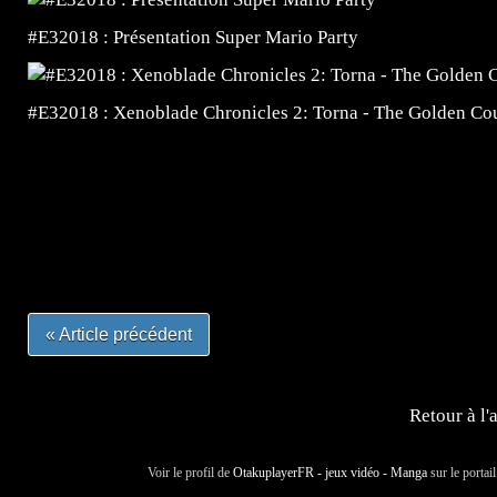
#E32018 : Présentation Super Mario Party
#E32018 : Xenoblade Chronicles 2: Torna - The Golden Co
=Insta : @lyagamii = #jeuxvideo #jeuxvideos #mangafr
#mangafrance #dessinmanga #lecturemanga #animefrance
#mangalivre #dessinmanga #dansmamangatheque #lafrenc
#otakufr #dessinmanga #pokemonfrance #cosplayfrance 
« Article précédent
Retour à l'
Voir le profil de
OtakuplayerFR - jeux vidéo - Manga
sur le portai