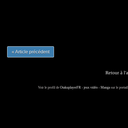
=Insta : @lyagamii = #jeuxvideo #jeuxvideos #mangafr
#mangafrance #dessinmanga #lecturemanga #animefrance
#mangalivre #dessinmanga #dansmamangatheque #lafrenc
#otakufr #dessinmanga #pokemonfrance #cosplayfrance 
« Article précédent
Retour à l'
Voir le profil de
OtakuplayerFR - jeux vidéo - Manga
sur le portai