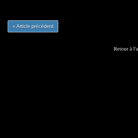
#otakufr #dessinmanga #pokemonfrance #cosplayfrance 
« Article précédent
Retour à l'