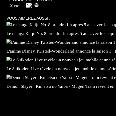
VOUS AIMEREZ AUSSI :
Le manga Kaiju No. 8 prendra fin après 5 ans avec le chapi
L'anime Disney Twisted-Wonderland annonce la saison 1 : 
Le Suikoden Live révèle un nouveau jeu mobile et une séri
Demon Slayer : Kimetsu no Yaiba - Mugen Train revient en
=Insta : @lyagamii = #jeuxvideo #jeuxvideos #mangafr
#mangafrance #dessinmanga #lecturemanga #animefrance
#mangalivre #dessinmanga #dansmamangatheque #lafrenc